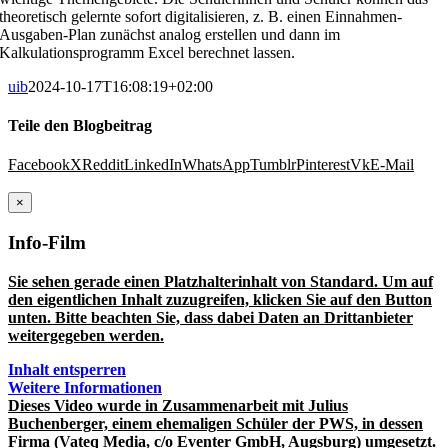
theoretisch gelernte sofort digitalisieren, z. B. einen Einnahmen-
Ausgaben-Plan zunächst analog erstellen und dann im
Kalkulationsprogramm Excel berechnet lassen.
uib
2024-10-17T16:08:19+02:00
Teile den Blogbeitrag
Facebook
X
Reddit
LinkedIn
WhatsApp
Tumblr
Pinterest
Vk
E-Mail
×
Info-Film
Sie sehen gerade einen Platzhalterinhalt von
Standard
. Um auf
den eigentlichen Inhalt zuzugreifen, klicken Sie auf den Button
unten. Bitte beachten Sie, dass dabei Daten an Drittanbieter
weitergegeben werden.
Inhalt entsperren
Weitere Informationen
Dieses Video wurde in Zusammenarbeit mit Julius
Buchenberger, einem ehemaligen Schüler der PWS, in dessen
Firma (Vateq Media, c/o Eventer GmbH, Augsburg) umgesetzt.