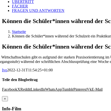
ÜBERTRITT
FÄCHER
FRAGEN UND ANTWORTEN
Können die Schüler*innen während der Sc
Startseite
Können die Schüler*innen während der Schulzeit ein Praktik
Können die Schüler*innen während der Sc
 Wirtschaftsschulen gibt es aufgrund der starken Praxisorientierung im
hrgangsstufe) während der schriftlichen Abschlussprüfung eine Woche
Ivo
2022-12-31T11:54:25+01:00
Teile den Blogbeitrag
Facebook
X
Reddit
LinkedIn
WhatsApp
Tumblr
Pinterest
Vk
E-Mail
×
Info-Film