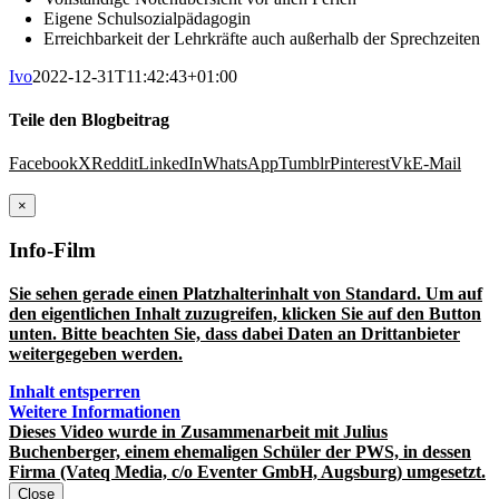
Eigene Schulsozialpädagogin
Erreichbarkeit der Lehrkräfte auch außerhalb der Sprechzeiten
Ivo
2022-12-31T11:42:43+01:00
Teile den Blogbeitrag
Facebook
X
Reddit
LinkedIn
WhatsApp
Tumblr
Pinterest
Vk
E-Mail
×
Info-Film
Sie sehen gerade einen Platzhalterinhalt von
Standard
. Um auf
den eigentlichen Inhalt zuzugreifen, klicken Sie auf den Button
unten. Bitte beachten Sie, dass dabei Daten an Drittanbieter
weitergegeben werden.
Inhalt entsperren
Weitere Informationen
Dieses Video wurde in Zusammenarbeit mit Julius
Buchenberger, einem ehemaligen Schüler der PWS, in dessen
Firma (Vateq Media, c/o Eventer GmbH, Augsburg) umgesetzt.
Close