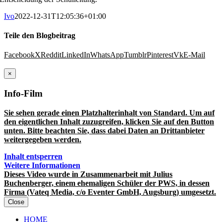
Ivo
2022-12-31T12:05:36+01:00
Teile den Blogbeitrag
Facebook
X
Reddit
LinkedIn
WhatsApp
Tumblr
Pinterest
Vk
E-Mail
×
Info-Film
Sie sehen gerade einen Platzhalterinhalt von
Standard
. Um auf
den eigentlichen Inhalt zuzugreifen, klicken Sie auf den Button
unten. Bitte beachten Sie, dass dabei Daten an Drittanbieter
weitergegeben werden.
Inhalt entsperren
Weitere Informationen
Dieses Video wurde in Zusammenarbeit mit Julius
Buchenberger, einem ehemaligen Schüler der PWS, in dessen
Firma (Vateq Media, c/o Eventer GmbH, Augsburg) umgesetzt.
Close
HOME